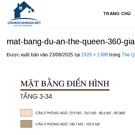
Bỏ
qua
TRANG CHỦ
nội
dung
mat-bang-du-an-the-queen-360-gia
Được xuất bản vào
23/08/2025
tại
1920 × 1388
trong
The Q