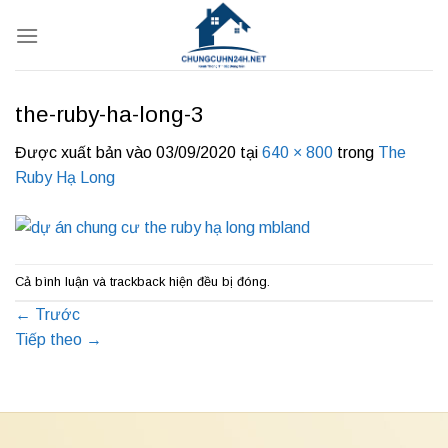
Bỏ
qua
nội
dung
the-ruby-ha-long-3
Được xuất bản vào
03/09/2020
tại
640 × 800
trong
The
Ruby Hạ Long
Cả bình luận và trackback hiện đều bị đóng.
←
Trước
Tiếp theo
→