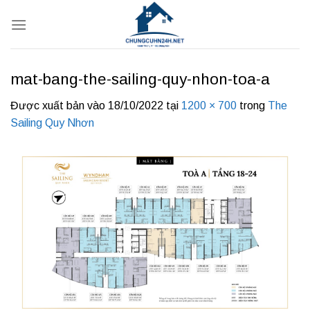
Bỏ
qua
nội
dung
mat-bang-the-sailing-quy-nhon-toa-a
Được xuất bản vào
18/10/2022
tại
1200 × 700
trong
The
Sailing Quy Nhơn