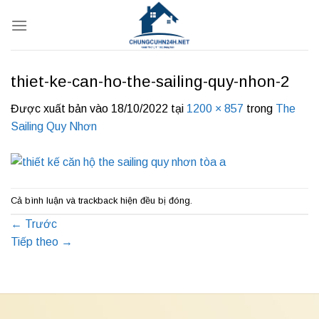
Bỏ
qua
nội
dung
thiet-ke-can-ho-the-sailing-quy-nhon-2
Được xuất bản vào
18/10/2022
tại
1200 × 857
trong
The
Sailing Quy Nhơn
Cả bình luận và trackback hiện đều bị đóng.
←
Trước
Tiếp theo
→