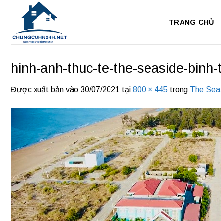
Bỏ
qua
TRANG CHỦ
nội
dung
hinh-anh-thuc-te-the-seaside-binh-
Được xuất bản vào
30/07/2021
tại
800 × 445
trong
The Sea