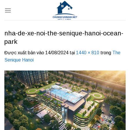
Bỏ
qua
nội
dung
nha-de-xe-noi-the-senique-hanoi-ocean-
park
Được xuất bản vào
14/08/2024
tại
1440 × 810
trong
The
Senique Hanoi