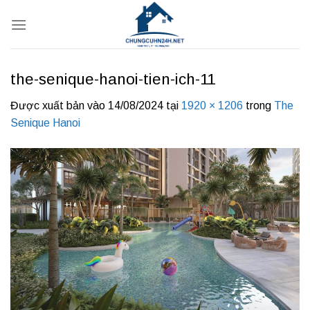
Bỏ
qua
nội
dung
the-senique-hanoi-tien-ich-11
Được xuất bản vào
14/08/2024
tại
1920 × 1206
trong
The
Senique Hanoi