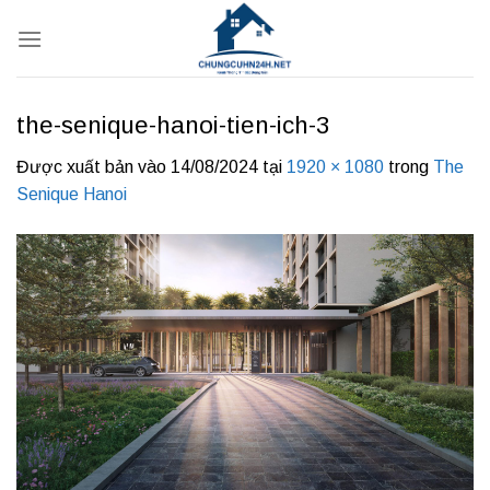
Bỏ
qua
nội
dung
the-senique-hanoi-tien-ich-3
Được xuất bản vào
14/08/2024
tại
1920 × 1080
trong
The
Senique Hanoi