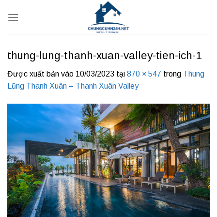
Bỏ
qua
nội
dung
thung-lung-thanh-xuan-valley-tien-ich-1
Được xuất bản vào
10/03/2023
tại
870 × 547
trong
Thung
Lũng Thanh Xuân – Thanh Xuân Valley