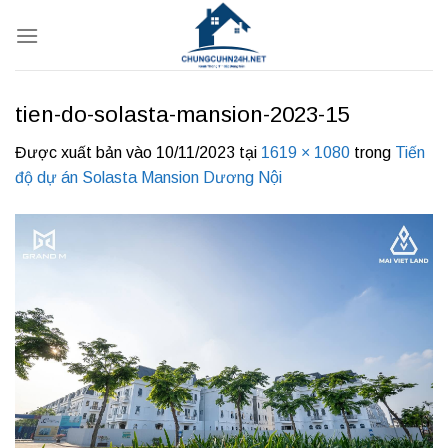
Bỏ
qua
nội
dung
tien-do-solasta-mansion-2023-15
Được xuất bản vào
10/11/2023
tại
1619 × 1080
trong
Tiến
độ dự án Solasta Mansion Dương Nội