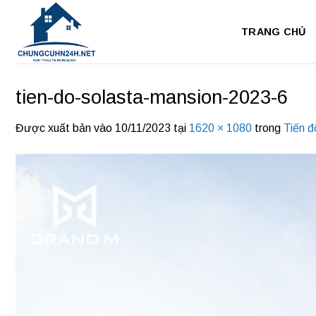
Bỏ
qua
TRANG CHỦ
nội
dung
tien-do-solasta-mansion-2023-6
Được xuất bản vào
10/11/2023
tại
1620 × 1080
trong
Tiến đ