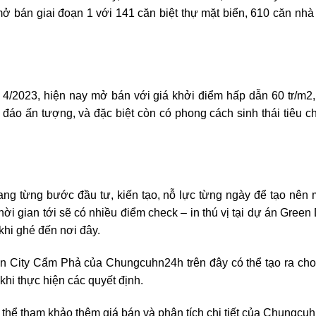
ở bán giai đoạn 1 với 141 căn biệt thự mặt biển, 610 căn nh
 4/2023, hiện nay mở bán với giá khởi điểm hấp dẫn 60 tr/m2
 đáo ấn tượng, và đặc biệt còn có phong cách sinh thái tiêu 
g từng bước đầu tư, kiến tạo, nỗ lực từng ngày để tạo nên m
hời gian tới sẽ có nhiều điểm check – in thú vị tại dự án Gree
khi ghé đến nơi đây.
on City Cẩm Phả của Chungcuhn24h trên đây có thể tạo ra cho
hi thực hiện các quyết định.
hể tham khảo thêm giá bán và phân tích chi tiết của Chungcuh