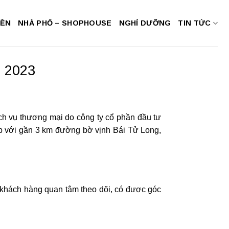
NỀN
NHÀ PHỐ – SHOPHOUSE
NGHỈ DƯỠNG
TIN TỨC
t 2023
ịch vụ thương mại do công ty cổ phần đầu tư
iáp với gần 3 km đường bờ vịnh Bái Tử Long,
 khách hàng quan tâm theo dõi, có được góc