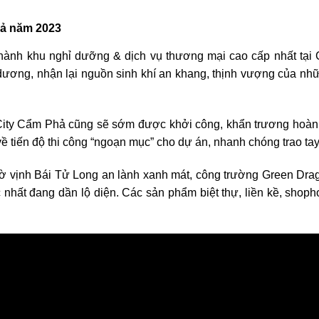
hả năm 2023
hành khu nghỉ dưỡng & dịch vụ thương mại cao cấp nhất tại 
ương, nhận lại nguồn sinh khí an khang, thịnh vượng của nhữn
 City Cẩm Phả cũng sẽ sớm được khởi công, khẩn trương hoàn 
 tiến độ thi công “ngoạn mục” cho dự án, nhanh chóng trao tay
ờ vịnh Bái Tử Long an lành xanh mát, công trường Green Drag
c nhất đang dần lộ diện. Các sản phẩm biệt thự, liền kề, shoph