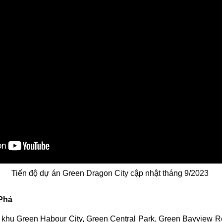
Tiến độ dự án Green Dragon City cập nhật tháng 9/2023
Phả
 khu Green Habour City, Green Central Park, Green Bayview Re