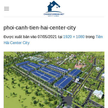
Bỏ
qua
nội
dung
phoi-canh-tien-hai-center-city
Được xuất bản vào
07/05/2021
tại
1920 × 1080
trong
Tiền
Hải Center City