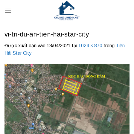
Bỏ
qua
nội
dung
vi-tri-du-an-tien-hai-star-city
Được xuất bản vào
18/04/2021
tại
1024 × 870
trong
Tiền
Hải Star City