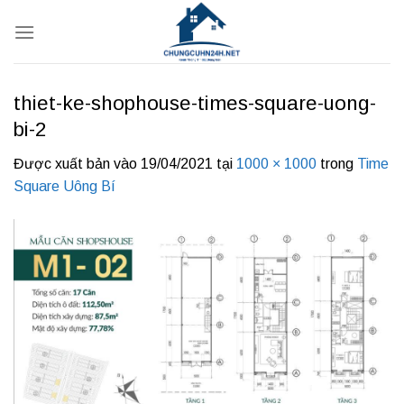
Bỏ
qua
nội
dung
thiet-ke-shophouse-times-square-uong-
bi-2
Được xuất bản vào
19/04/2021
tại
1000 × 1000
trong
Time
Square Uông Bí