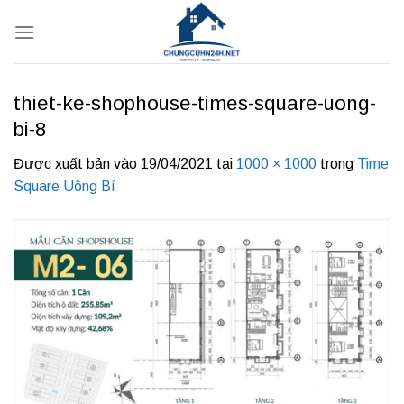
Bỏ
qua
nội
dung
thiet-ke-shophouse-times-square-uong-
bi-8
Được xuất bản vào
19/04/2021
tại
1000 × 1000
trong
Time
Square Uông Bí