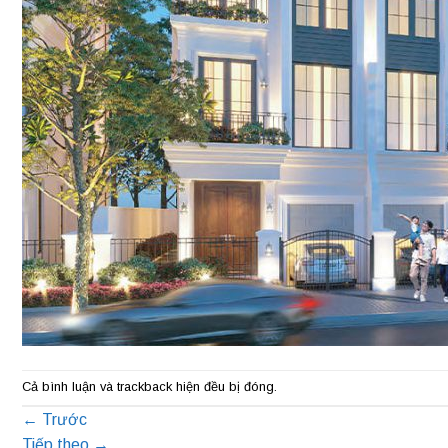
Cả bình luận và trackback hiện đều bị đóng.
←
Trước
Tiếp theo
→