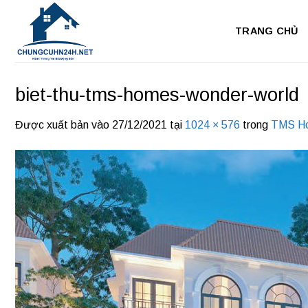
Bỏ
qua
TRANG CHỦ
nội
dung
biet-thu-tms-homes-wonder-world
Được xuất bản vào
27/12/2021
tại
1024 × 576
trong
TMS Ho