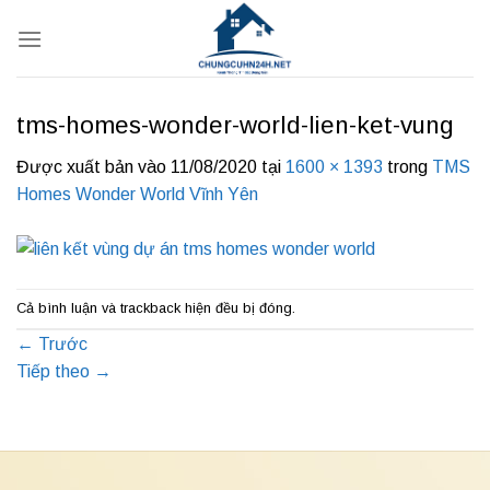
Bỏ
qua
nội
dung
tms-homes-wonder-world-lien-ket-vung
Được xuất bản vào
11/08/2020
tại
1600 × 1393
trong
TMS
Homes Wonder World Vĩnh Yên
Cả bình luận và trackback hiện đều bị đóng.
←
Trước
Tiếp theo
→