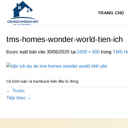
Bỏ
qua
TRANG CHỦ
nội
dung
tms-homes-wonder-world-tien-ich
Được xuất bản vào
30/06/2020
tại
1600 × 900
trong
TMS Ho
Cả bình luận và trackback hiện đều bị đóng.
←
Trước
Tiếp theo
→