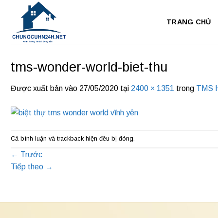
Bỏ
qua
TRANG CHỦ
nội
dung
tms-wonder-world-biet-thu
Được xuất bản vào
27/05/2020
tại
2400 × 1351
trong
TMS H
Cả bình luận và trackback hiện đều bị đóng.
←
Trước
Tiếp theo
→