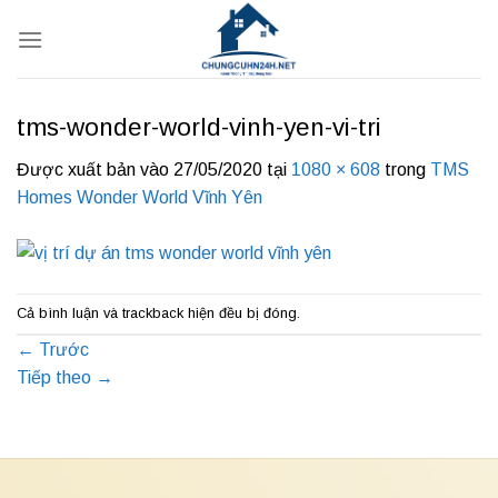
Bỏ
qua
nội
dung
tms-wonder-world-vinh-yen-vi-tri
Được xuất bản vào
27/05/2020
tại
1080 × 608
trong
TMS
Homes Wonder World Vĩnh Yên
Cả bình luận và trackback hiện đều bị đóng.
←
Trước
Tiếp theo
→