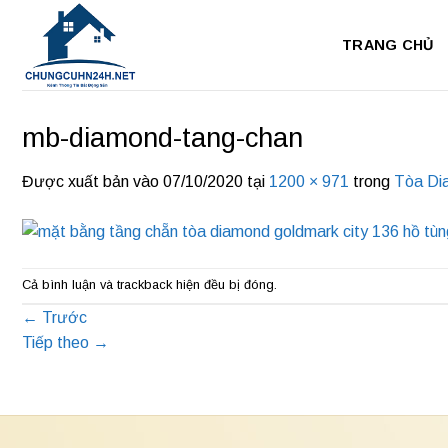
Bỏ
qua
TRANG CHỦ
nội
dung
mb-diamond-tang-chan
Được xuất bản vào
07/10/2020
tại
1200 × 971
trong
Tòa Di
Cả bình luận và trackback hiện đều bị đóng.
←
Trước
Tiếp theo
→