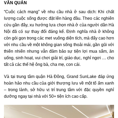
VĂN QUÁN
“Cuộc cách mạng” về nhu cầu nhà ở sau dịch: Khi chất
lượng cuộc sống được đặt lên hàng đầu. Theo các nghiên
cứu gần đây, xu hướng lựa chọn nhà ở của người dân Hà
Nội đã có sự thay đổi đáng kể. Định nghĩa nhà ở không
còn gói gọn trong các met vuông diện tích, mà đẩy cao hơn
với nhu cầu về một không gian sống thoải mái, gần gũi với
thiên nhiên nhưng vẫn đảm bảo sự tiện lợi mua sắm, ăn
uống, sinh hoạt, vui chơi giải trí, giáo dục, nghỉ ngơi … cho
tất cả các thế hệ ông bà, cha mẹ, con cái.
Và tại trung tâm quận Hà Đông, Grand SunLake đáp ứng
hoàn hảo nhu cầu của giới thượng lưu về một tổ ấm xanh
– trong lành, sở hữu vị trí trung tâm với đặc quyền nghỉ
dưỡng ngay tại nhà với 50+ tiện ích cao cấp.