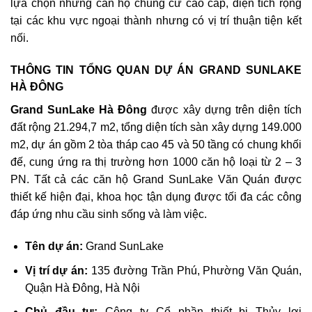
lựa chọn những căn hộ chung cư cao cấp, diện tích rộng
tại các khu vực ngoại thành nhưng có vị trí thuận tiện kết
nối.
THÔNG TIN TỔNG QUAN DỰ ÁN GRAND SUNLAKE
HÀ ĐÔNG
Grand SunLake Hà Đông
được xây dựng trên diện tích
đất rộng 21.294,7 m2, tổng diện tích sàn xây dựng 149.000
m2, dự án gồm 2 tòa tháp cao 45 và 50 tầng có chung khối
đế, cung ứng ra thị trường hơn 1000 căn hộ loại từ 2 – 3
PN. Tất cả các căn hộ Grand SunLake Văn Quán được
thiết kế hiện đại, khoa học tận dụng được tối đa các công
đáp ứng nhu cầu sinh sống và làm việc.
Tên dự án:
Grand SunLake
Vị trí dự án:
135 đường Trần Phú, Phường Văn Quán,
Quận Hà Đông, Hà Nội
Chủ đầu tư:
Công ty Cổ phần thiết bị Thủy lợi