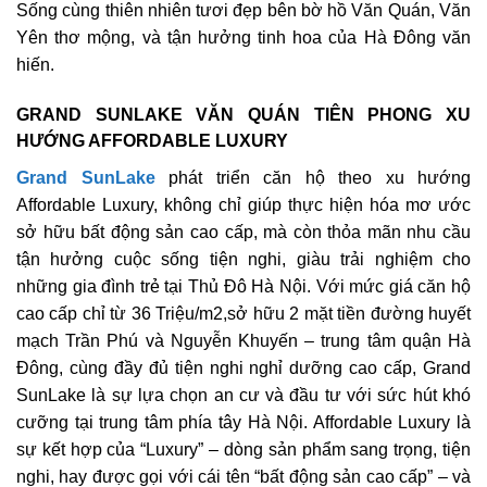
Sống cùng thiên nhiên tươi đẹp bên bờ hồ Văn Quán, Văn
Yên thơ mộng, và tận hưởng tinh hoa của Hà Đông văn
hiến.
GRAND SUNLAKE VĂN QUÁN TIÊN PHONG XU
HƯỚNG AFFORDABLE LUXURY
Grand SunLake
phát triển căn hộ theo xu hướng
Affordable Luxury, không chỉ giúp thực hiện hóa mơ ước
sở hữu bất động sản cao cấp, mà còn thỏa mãn nhu cầu
tận hưởng cuộc sống tiện nghi, giàu trải nghiệm cho
những gia đình trẻ tại Thủ Đô Hà Nội. Với mức giá căn hộ
cao cấp chỉ từ 36 Triệu/m2,sở hữu 2 mặt tiền đường huyết
mạch Trần Phú và Nguyễn Khuyến – trung tâm quận Hà
Đông, cùng đầy đủ tiện nghi nghỉ dưỡng cao cấp, Grand
SunLake là sự lựa chọn an cư và đầu tư với sức hút khó
cưỡng tại trung tâm phía tây Hà Nội. Affordable Luxury là
sự kết hợp của “Luxury” – dòng sản phẩm sang trọng, tiện
nghi, hay được gọi với cái tên “bất động sản cao cấp” – và