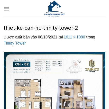
Bỏ
qua
nội
dung
thiet-ke-can-ho-trinity-tower-2
Được xuất bản vào
08/10/2021
tại
1611 × 1080
trong
Trinity Tower