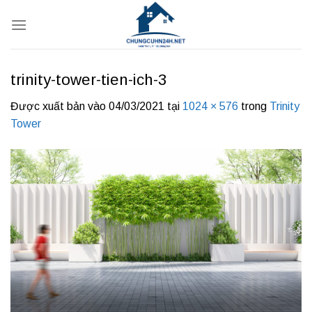
Bỏ
qua
nội
dung
trinity-tower-tien-ich-3
Được xuất bản vào
04/03/2021
tại
1024 × 576
trong
Trinity
Tower