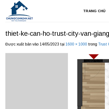
Bỏ
qua
TRANG CHỦ
nội
dung
thiet-ke-can-ho-trust-city-van-gian
Được xuất bản vào
14/05/2023
tại
1600 × 1000
trong
Trust 