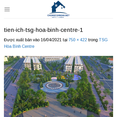
Bỏ
qua
nội
dung
tien-ich-tsg-hoa-binh-centre-1
Được xuất bản vào
16/04/2021
tại
750 × 422
trong
TSG
Hòa Bình Centre