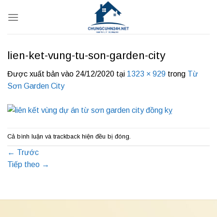
Bỏ
qua
nội
dung
lien-ket-vung-tu-son-garden-city
Được xuất bản vào
24/12/2020
tại
1323 × 929
trong
Từ
Sơn Garden City
Cả bình luận và trackback hiện đều bị đóng.
←
Trước
Tiếp theo
→