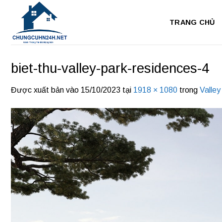
Bỏ
qua
TRANG CHỦ
nội
dung
biet-thu-valley-park-residences-4
Được xuất bản vào
15/10/2023
tại
1918 × 1080
trong
Valle