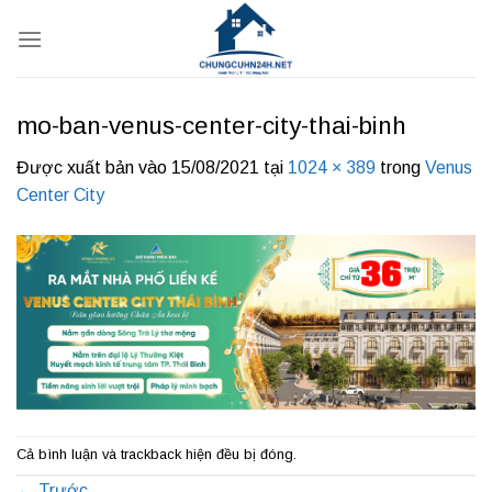
Bỏ
qua
nội
dung
mo-ban-venus-center-city-thai-binh
Được xuất bản vào
15/08/2021
tại
1024 × 389
trong
Venus
Center City
Cả bình luận và trackback hiện đều bị đóng.
←
Trước