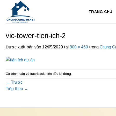
Bỏ
qua
TRANG CHỦ
nội
dung
vic-tower-tien-ich-2
Được xuất bản vào
12/05/2020
tại
800 × 460
trong
Chung C
Cả bình luận và trackback hiện đều bị đóng.
←
Trước
Tiếp theo
→