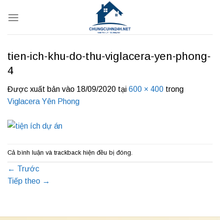
Bỏ
qua
nội
dung
tien-ich-khu-do-thu-viglacera-yen-phong-
4
Được xuất bản vào
18/09/2020
tại
600 × 400
trong
Viglacera Yên Phong
Cả bình luận và trackback hiện đều bị đóng.
←
Trước
Tiếp theo
→