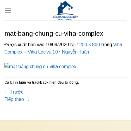
Bỏ
qua
nội
dung
mat-bang-chung-cu-viha-complex
Được xuất bản vào
10/09/2020
tại
1200 × 800
trong
Viha
Complex – Viha Leciva 107 Nguyễn Tuân
Cả bình luận và trackback hiện đều bị đóng.
←
Trước
Tiếp theo
→