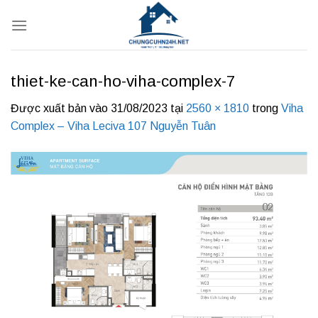
Bỏ
qua
nội
dung
thiet-ke-can-ho-viha-complex-7
Được xuất bản vào
31/08/2023
tại
2560 × 1810
trong
Viha
Complex – Viha Leciva 107 Nguyễn Tuân