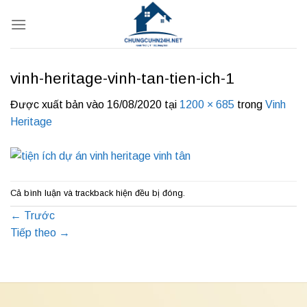
Bỏ
qua
nội
dung
vinh-heritage-vinh-tan-tien-ich-1
Được xuất bản vào
16/08/2020
tại
1200 × 685
trong
Vinh
Heritage
Cả bình luận và trackback hiện đều bị đóng.
←
Trước
Tiếp theo
→