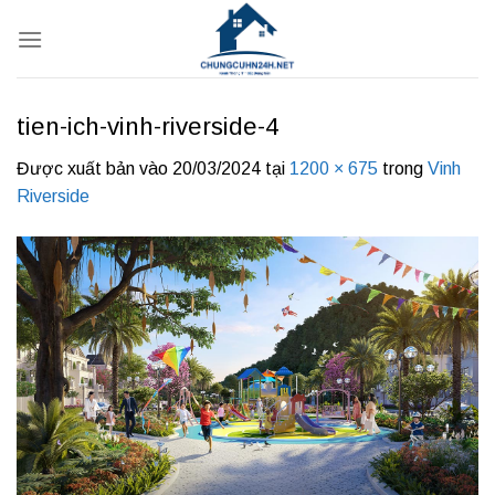
Bỏ
qua
nội
dung
tien-ich-vinh-riverside-4
Được xuất bản vào
20/03/2024
tại
1200 × 675
trong
Vinh
Riverside