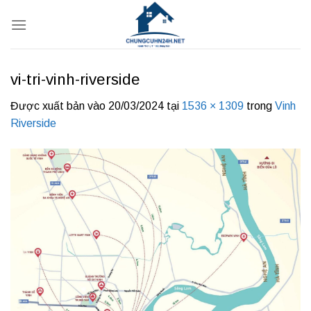
Bỏ
qua
nội
dung
vi-tri-vinh-riverside
Được xuất bản vào
20/03/2024
tại
1536 × 1309
trong
Vinh
Riverside