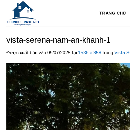
Bỏ
qua
TRANG CHỦ
nội
dung
vista-serena-nam-an-khanh-1
Được xuất bản vào
09/07/2025
tại
1536 × 858
trong
Vista S