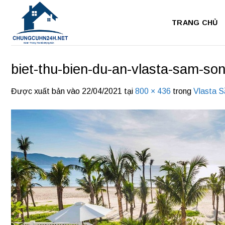
Bỏ
qua
TRANG CHỦ
nội
dung
biet-thu-bien-du-an-vlasta-sam-so
Được xuất bản vào
22/04/2021
tại
800 × 436
trong
Vlasta 