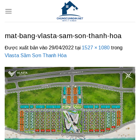
Bỏ
qua
nội
dung
mat-bang-vlasta-sam-son-thanh-hoa
Được xuất bản vào
29/04/2022
tại
1527 × 1080
trong
Vlasta Sầm Sơn Thanh Hóa