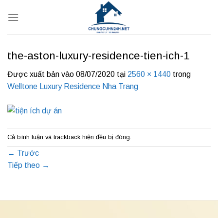
Bỏ
qua
nội
dung
the-aston-luxury-residence-tien-ich-1
Được xuất bản vào
08/07/2020
tại
2560 × 1440
trong
Welltone Luxury Residence Nha Trang
Cả bình luận và trackback hiện đều bị đóng.
←
Trước
Tiếp theo
→