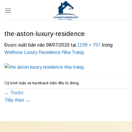
Bỏ
qua
nội
dung
the-aston-luxury-residence
Được xuất bản vào
08/07/2020
tại
1199 × 797
trong
Welltone Luxury Residence Nha Trang
Cả bình luận và trackback hiện đều bị đóng.
←
Trước
Tiếp theo
→