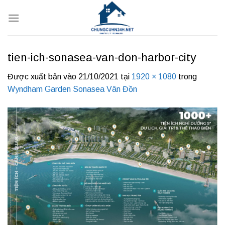
Bỏ
qua
nội
dung
tien-ich-sonasea-van-don-harbor-city
Được xuất bản vào
21/10/2021
tại
1920 × 1080
trong
Wyndham Garden Sonasea Vân Đồn