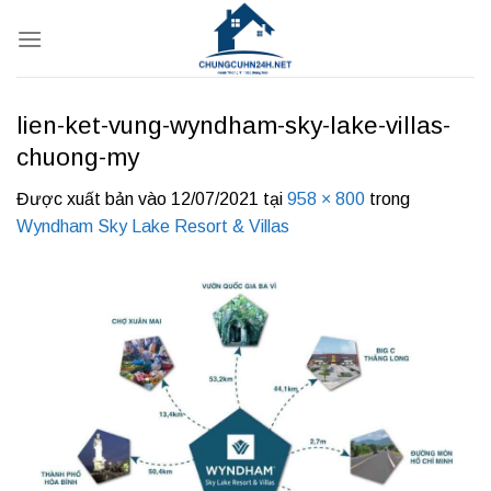
Bỏ
qua
nội
dung
lien-ket-vung-wyndham-sky-lake-villas-
chuong-my
Được xuất bản vào
12/07/2021
tại
958 × 800
trong
Wyndham Sky Lake Resort & Villas