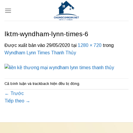
Bỏ
qua
nội
dung
lktm-wyndham-lynn-times-6
Được xuất bản vào
29/05/2020
tại
1280 × 720
trong
Wyndham Lynn Times Thanh Thủy
Cả bình luận và trackback hiện đều bị đóng.
←
Trước
Tiếp theo
→