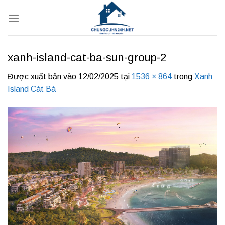
Bỏ
qua
nội
dung
xanh-island-cat-ba-sun-group-2
Được xuất bản vào
12/02/2025
tại
1536 × 864
trong
Xanh
Island Cát Bà