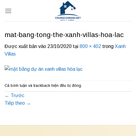
Bỏ
qua
nội
dung
mat-bang-tong-the-xanh-villas-hoa-lac
Được xuất bản vào
23/10/2020
tại
800 × 402
trong
Xanh
Villas
Cả bình luận và trackback hiện đều bị đóng.
←
Trước
Tiếp theo
→