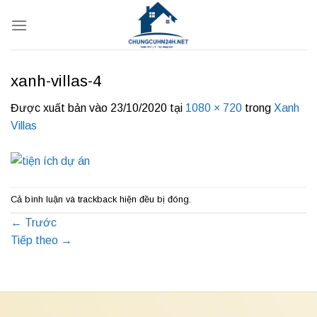
Bỏ
qua
nội
dung
xanh-villas-4
Được xuất bản vào
23/10/2020
tại
1080 × 720
trong
Xanh
Villas
Cả bình luận và trackback hiện đều bị đóng.
←
Trước
Tiếp theo
→