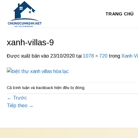
Bỏ
qua
TRANG CHỦ
nội
dung
xanh-villas-9
Được xuất bản vào
23/10/2020
tại
1078 × 720
trong
Xanh Vi
Cả bình luận và trackback hiện đều bị đóng.
←
Trước
Tiếp theo
→