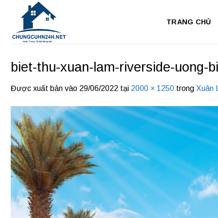
Bỏ
qua
TRANG CHỦ
nội
dung
biet-thu-xuan-lam-riverside-uong-b
Được xuất bản vào
29/06/2022
tại
2000 × 1250
trong
Xuân 